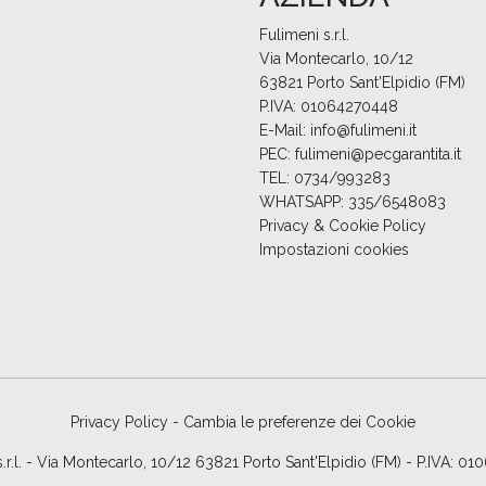
Fulimeni s.r.l.
Via Montecarlo, 10/12
63821 Porto Sant'Elpidio (FM)
P.IVA: 01064270448
E-Mail:
info@fulimeni.it
PEC:
fulimeni@pecgarantita.it
TEL:
0734/993283
WHATSAPP:
335/6548083
Privacy & Cookie Policy
Impostazioni cookies
Privacy Policy
-
Cambia le preferenze dei Cookie
s.r.l. - Via Montecarlo, 10/12 63821 Porto Sant'Elpidio (FM) - P.IVA: 0