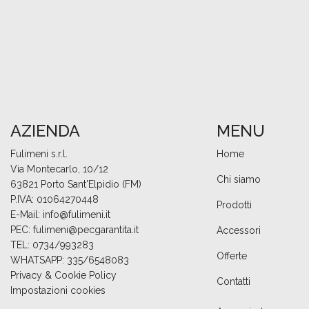
AZIENDA
MENU
Fulimeni s.r.l.
Home
Via Montecarlo, 10/12
Chi siamo
63821 Porto Sant'Elpidio (FM)
P.IVA: 01064270448
Prodotti
E-Mail:
info@fulimeni.it
PEC:
fulimeni@pecgarantita.it
Accessori
TEL:
0734/993283
Offerte
WHATSAPP:
335/6548083
Privacy & Cookie Policy
Contatti
Impostazioni cookies