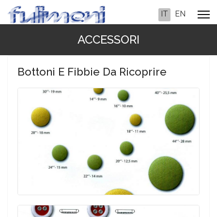
Seleziona la tua 
IT
EN
ACCESSORI
Bottoni E Fibbie Da Ricoprire