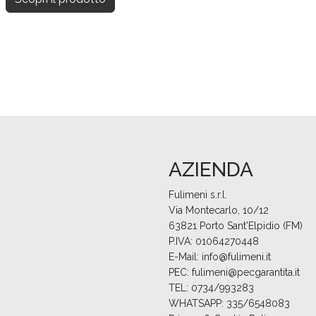
AZIENDA
Fulimeni s.r.l.
Via Montecarlo, 10/12
63821 Porto Sant'Elpidio (FM)
P.IVA: 01064270448
E-Mail:
info@fulimeni.it
PEC:
fulimeni@pecgarantita.it
TEL:
0734/993283
WHATSAPP:
335/6548083